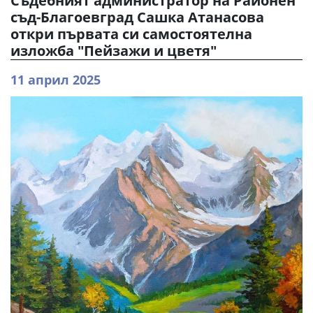
Съдебният администратор на Районен
съд-Благоевград Сашка Атанасова
откри първата си самостоятелна
изложба "Пейзажи и цветя"
11 април 2025