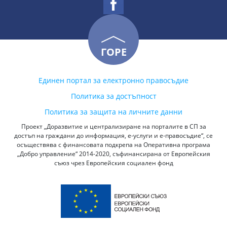
ГОРЕ
Единен портал за електронно правосъдие
Политика за достъпност
Политика за защита на личните данни
Проект „Доразвитие и централизиране на порталите в СП за
достъп на граждани до информация, е-услуги и е-правосъдие“, се
осъществява с финансовата подкрепа на Оперативна програма
„Добро управление“ 2014-2020, съфинансирана от Европейския
съюз чрез Европейския социален фонд