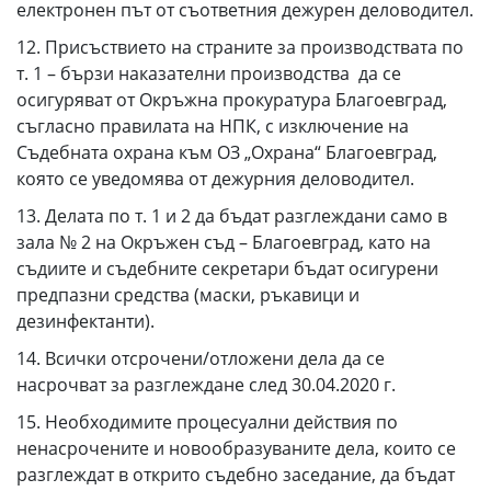
електронен път от съответния дежурен деловодител.
12. Присъствието на страните за производствата по
т. 1 – бързи наказателни производства да се
осигуряват от Окръжна прокуратура Благоевград,
съгласно правилата на НПК, с изключение на
Съдебната охрана към ОЗ „Охрана“ Благоевград,
която се уведомява от дежурния деловодител.
13. Делата по т. 1 и 2 да бъдат разглеждани само в
зала № 2 на Окръжен съд – Благоевград, като на
съдиите и съдебните секретари бъдат осигурени
предпазни средства (маски, ръкавици и
дезинфектанти).
14. Всички отсрочени/отложени дела да се
насрочват за разглеждане след 30.04.2020 г.
15. Необходимите процесуални действия по
ненасрочените и новообразуваните дела, които се
разглеждат в открито съдебно заседание, да бъдат