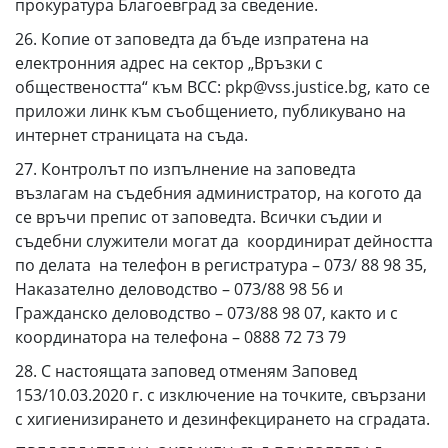
прокуратура Благоевград за сведение.
26. Копие от заповедта да бъде изпратена на
електронния адрес на сектор „Връзки с
обществеността“ към ВСС: pkp@vss.justice.bg, като се
приложи линк към съобщението, публикувано на
интернет страницата на съда.
27. Контролът по изпълнение на заповедта
възлагам на съдебния администратор, на когото да
се връчи препис от заповедта. Всички съдии и
съдебни служители могат да координират дейността
по делата на телефон в регистратура – 073/ 88 98 35,
Наказателно деловодство – 073/88 98 56 и
Гражданско деловодство – 073/88 98 07, както и с
координатора на телефона – 0888 72 73 79
28. С настоящата заповед отменям Заповед
153/10.03.2020 г. с изключение на точките, свързани
с хигиенизирането и дезинфекцирането на сградата.