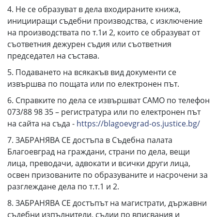
4. Не се образуват в дела входираните книжа,
иницииращи съдебни производства, с изключение
на производствата по т.1и 2, които се образуват от
съответния дежурен съдия или съответния
председател на състава.
5. Подаването на всякакъв вид документи се
извършва по пощата или по електронен път.
6. Справките по дела се извършват САМО по телефон
073/88 98 35 – регистратура или по електронен път
на сайта на съда -
https://blagoevgrad-os.justice.bg/
7. ЗАБРАНЯВА СЕ достъпа в Съдебна палата
Благоевград на граждани, страни по дела, вещи
лица, преводачи, адвокати и всички други лица,
освен призованите по образуваните и насрочени за
разглеждане дела по т.т.1 и 2.
8. ЗАБРАНЯВА СЕ достъпът на магистрати, държавни
съдебни изпълнители, съдии по вписвания и