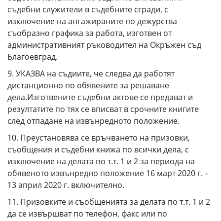
съдебни служители в съдебните сгради, с
изключение на ангажираните по дежурства
съобразно графика за работа, изготвен от
административният ръководител на Окръжен съд
Благоевград.
9. УКАЗВА на съдиите, че следва да работят
дистанционно по обявените за решаване
дела.Изготвените съдебни актове се предават и
резултатите по тях се вписват в срочните книгите
след отпадане на извънредното положение.
10. Преустановява се връчването на призовки,
съобщения и съдебни книжа по всички дела, с
изключение на делата по т.т. 1 и 2 за периода на
обявеното извънредно положение 16 март 2020 г. –
13 април 2020 г. включително.
11. Призовките и съобщенията за делата по т.т. 1 и 2
да се извършват по телефон, факс или по