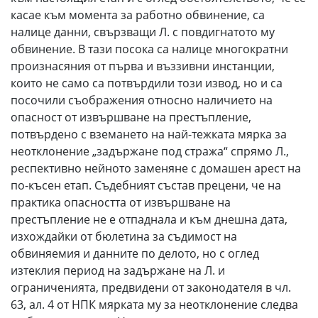
касае към момента за работно обвинение, са
налице данни, свързващи Л. с повдигнатото му
обвинение. В тази посока са налице многократни
произнасяния от първа и въззивни инстанции,
които не само са потвърдили този извод, но и са
посочили съображения относно наличието на
опасност от извършване на престъпление,
потвърдено с вземането на най-тежката мярка за
неотклонение „задържане под стража“ спрямо Л.,
респективно нейното заменяне с домашен арест на
по-късен етап. Съдебният състав прецени, че на
практика опасността от извършване на
престъпление не е отпаднала и към днешна дата,
изхождайки от бюлетина за съдимост на
обвиняемия и данните по делото, но с оглед
изтеклия период на задържане на Л. и
ограниченията, предвидени от законодателя в чл.
63, ал. 4 от НПК мярката му за неотклонение следва