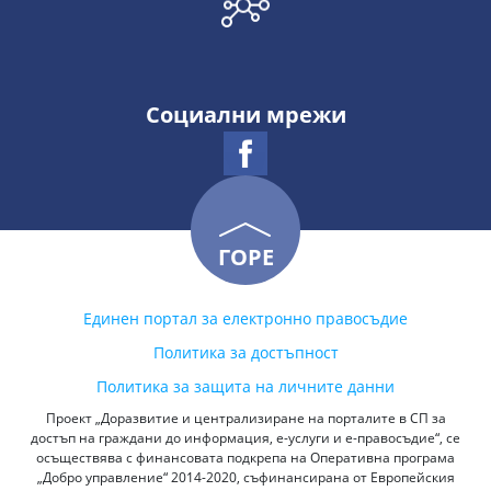
Социални мрежи
ГОРЕ
Единен портал за електронно правосъдие
Политика за достъпност
Политика за защита на личните данни
Проект „Доразвитие и централизиране на порталите в СП за
достъп на граждани до информация, е-услуги и е-правосъдие“, се
осъществява с финансовата подкрепа на Оперативна програма
„Добро управление“ 2014-2020, съфинансирана от Европейския