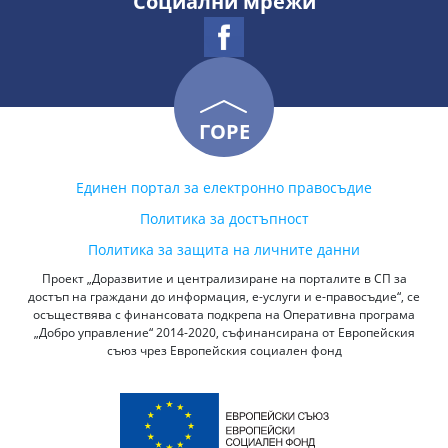
Социални мрежи
ГОРЕ
Единен портал за електронно правосъдие
Политика за достъпност
Политика за защита на личните данни
Проект „Доразвитие и централизиране на порталите в СП за
достъп на граждани до информация, е-услуги и е-правосъдие“, се
осъществява с финансовата подкрепа на Оперативна програма
„Добро управление“ 2014-2020, съфинансирана от Европейския
съюз чрез Европейския социален фонд