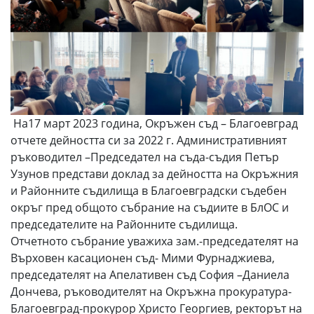
На17 март 2023 година, Окръжен съд – Благоевград
отчете дейността си за 2022 г. Административният
ръководител –Председател на съда-съдия Петър
Узунов представи доклад за дейността на Окръжния
и Районните съдилища в Благоевградски съдебен
окръг пред общото събрание на съдиите в БлОС и
председателите на Районните съдилища.
Отчетното събрание уважиха зам.-председателят на
Върховен касационен съд- Мими Фурнаджиева,
председателят на Апелативен съд София –Даниела
Дончева, ръководителят на Окръжна прокуратура-
Благоевград-прокурор Христо Георгиев, ректорът на