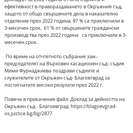
ефективност в правораздаването в Окръжния съд,
защото от общо свършените дела в наказателно
отделение през 2022 година, 87 % са приключили в
3-месечен срок. 61 % от свършените граждански
производства през 2022 година са приключили в 3-
месечен срок.
По време на отчтетното събрание зам.-
председателят на Върховен касационен съд- съдия
Мими Фурнаджиева поздрави съдиите и
служителите от Окръжен съд- Благоегврад за
постигнатите високи резулати през 2022 г.
Повече в прикачения файл: Доклад за дейността на
Окръжен съд - Благоевград: https://blagoevgrad-
os.justice.bg/bg/2877