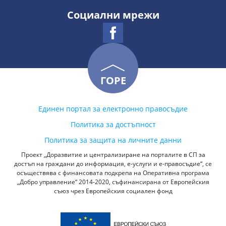
Социални мрежи
ГОРЕ
Единен портал за електронно правосъдие
Политика за достъпност
Политика за защита на личните данни
Проект „Доразвитие и централизиране на порталите в СП за
достъп на граждани до информация, е-услуги и е-правосъдие“, се
осъществява с финансовата подкрепа на Оперативна програма
„Добро управление“ 2014-2020, съфинансирана от Европейския
съюз чрез Европейския социален фонд