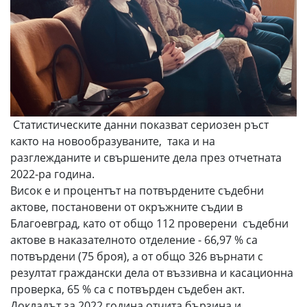
Статистическите данни показват сериозен ръст
както на новообразуваните, така и на
разглежданите и свършените дела през отчетната
2022-ра година.
Висок е и процентът на потвърдените съдебни
актове, постановени от окръжните съдии в
Благоевград, като от общо 112 проверени съдебни
актове в наказателното отделение - 66,97 % са
потвърдени (75 броя), а от общо 326 върнати с
резултат граждански дела от въззивна и касационна
проверка, 65 % са с потвърден съдебен акт.
Докладът за 2022 година отчита бързина и