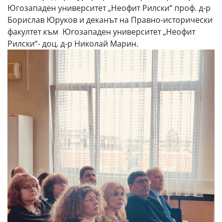
Югозападен университет „Неофит Рилски“ проф. д-р
Борислав Юруков и деканът на Правно-исторически
факултет към Югозападен университет „Неофит
Рилски“- доц. д-р Николай Марин.