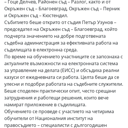
– Гоце Делчев, Районен съд – Разлог, както и от
Окръжен съд – Благоевград, Окръжен съд – Перник
и Окръжен съд – Кюстендил.
Събитието беше открито от съдия Петър Узунов –
председател на Окръжен съд – Благоевград, който
подчерта значението на добре подготвената
съдебна администрация за ефективната работа на
съдилищата в електронна среда.
По време на обучението участниците се запознаха с
актуалните възможности на електронната система
за управление на делата (ЕИСС) и обсъдиха реални
казуси от ежедневната си работа. Целта беше да се
улесни и подобри работата на съдебните служители.
Беше споделен практически опит, често срещани
затруднения и работещи решения, които вече
намират приложение в съдилищата.
Обучението се проведе с участието на четирима
обучители от Националния институт на
правосъдието – специалисти с дългогодишен