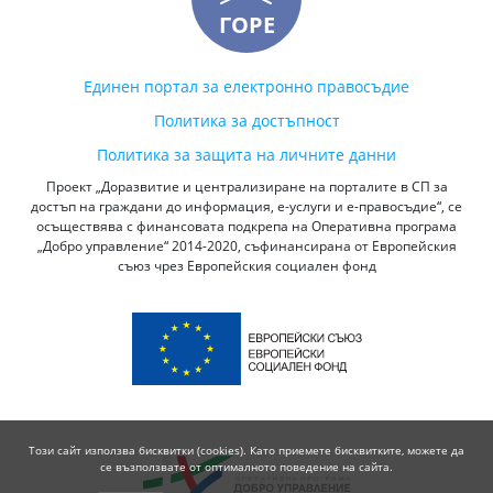
ГОРЕ
Единен портал за електронно правосъдие
Политика за достъпност
Политика за защита на личните данни
Проект „Доразвитие и централизиране на порталите в СП за
достъп на граждани до информация, е-услуги и е-правосъдие“, се
осъществява с финансовата подкрепа на Оперативна програма
„Добро управление“ 2014-2020, съфинансирана от Европейския
съюз чрез Европейския социален фонд
Този сайт използва бисквитки (cookies). Като приемете бисквитките, можете да
се възползвате от оптималното поведение на сайта.