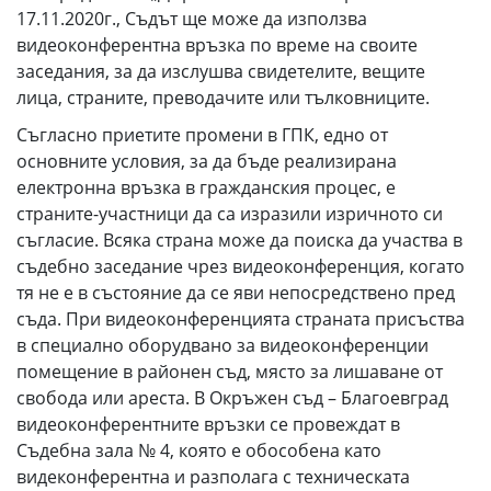
17.11.2020г., Съдът ще може да използва
видеоконферентна връзка по време на своите
заседания, за да изслушва свидетелите, вещите
лица, страните, преводачите или тълковниците.
Съгласно приетите промени в ГПК, едно от
основните условия, за да бъде реализирана
електронна връзка в гражданския процес, е
страните-участници да са изразили изричното си
съгласие. Всяка страна може да поиска да участва в
съдебно заседание чрез видеоконференция, когато
тя не е в състояние да се яви непосредствено пред
съда. При видеоконференцията страната присъства
в специално оборудвано за видеоконференции
помещение в районен съд, място за лишаване от
свобода или ареста. В Окръжен съд – Благоевград
видеоконферентните връзки се провеждат в
Съдебна зала № 4, която е обособена като
видеконферентна и разполага с техническата