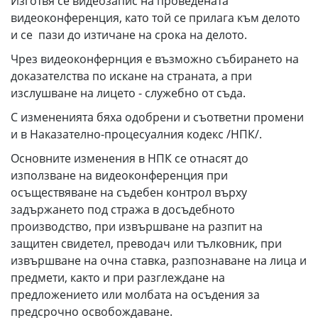
Изготвя се видеозапис на проведената
видеоконференция, като той се прилага към делото
и се пази до изтичане на срока на делото.
Чрез видеоконфернция е възможно събирането на
доказателства по искане на страната, а при
изслушване на лицето - служебно от съда.
С измененията бяха одобрени и съответни промени
и в Наказателно-процесуалния кодекс /НПК/.
Основните изменения в НПК се отнасят до
използване на видеоконференция при
осъществяване на съдебен контрол върху
задържането под стража в досъдебното
производство, при извършване на разпит на
защитен свидетел, преводач или тълковник, при
извършване на очна ставка, разпознаване на лица и
предмети, както и при разглеждане на
предложението или молбата на осъдения за
предсрочно освобождаване.