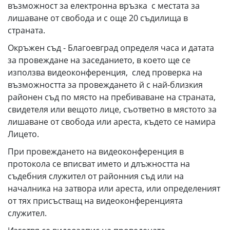
възможност за електронна връзка с местата за
лишаване от свобода и с още 20 съдилища в
страната.
Окръжен съд - Благоевград определя часа и датата
за провеждане на заседанието, в което ще се
използва видеоконференция, след проверка на
възможността за провеждането й с най-близкия
районен съд по място на пребиваване на страната,
свидетеля или вещото лице, съответно в мястото за
лишаване от свобода или ареста, където се намира
Лицето.
При провеждането на видеоконференция в
протокола се вписват името и длъжността на
съдебния служител от районния съд или на
началника на затвора или ареста, или определеният
от тях присъстващ на видеоконференцията
служител.